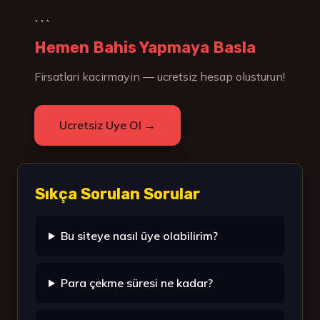
```
Hemen Bahis Yapmaya Basla
Firsatlari kacirmayin — ucretsiz hesap olusturun!
Ucretsiz Uye Ol →
Sıkça Sorulan Sorular
Bu siteye nasıl üye olabilirim?
Para çekme süresi ne kadar?