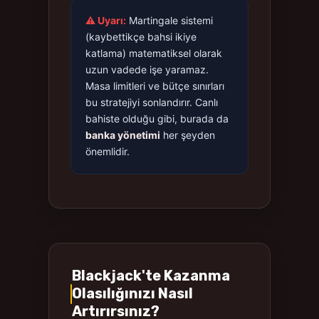
⚠️ Uyarı:
Martingale sistemi
(kaybettikçe bahsi ikiye
katlama) matematiksel olarak
uzun vadede işe yaramaz.
Masa limitleri ve bütçe sınırları
bu stratejiyi sonlandırır. Canlı
bahiste olduğu gibi, burada da
banka yönetimi
her şeyden
önemlidir.
Blackjack'te Kazanma
Olasılığınızı Nasıl
Artırırsınız?