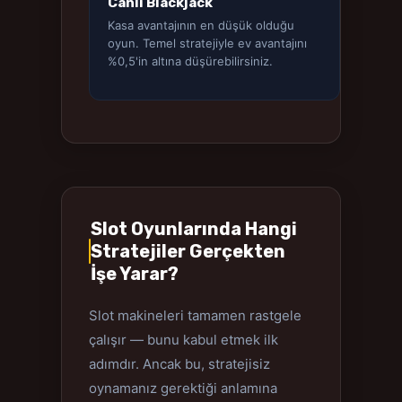
Canlı Blackjack
Kasa avantajının en düşük olduğu
oyun. Temel stratejiyle ev avantajını
%0,5'in altına düşürebilirsiniz.
Slot Oyunlarında Hangi
Stratejiler Gerçekten
İşe Yarar?
Slot makineleri tamamen rastgele
çalışır — bunu kabul etmek ilk
adımdır. Ancak bu, stratejisiz
oynamanız gerektiği anlamına