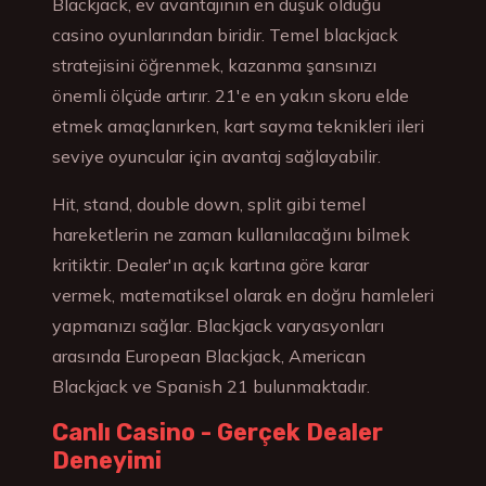
Blackjack, ev avantajının en düşük olduğu
casino oyunlarından biridir. Temel blackjack
stratejisini öğrenmek, kazanma şansınızı
önemli ölçüde artırır. 21'e en yakın skoru elde
etmek amaçlanırken, kart sayma teknikleri ileri
seviye oyuncular için avantaj sağlayabilir.
Hit, stand, double down, split gibi temel
hareketlerin ne zaman kullanılacağını bilmek
kritiktir. Dealer'ın açık kartına göre karar
vermek, matematiksel olarak en doğru hamleleri
yapmanızı sağlar. Blackjack varyasyonları
arasında European Blackjack, American
Blackjack ve Spanish 21 bulunmaktadır.
Canlı Casino - Gerçek Dealer
Deneyimi