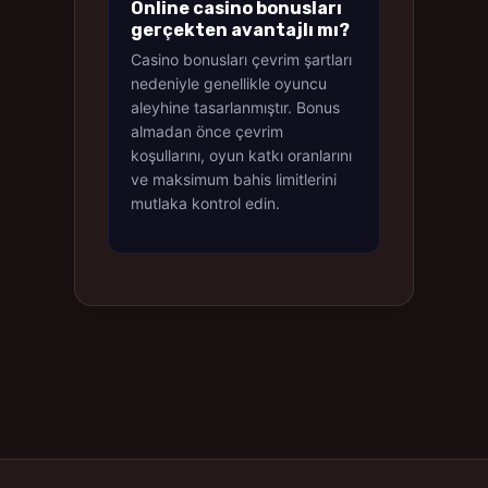
Online casino bonusları
gerçekten avantajlı mı?
Casino bonusları çevrim şartları
nedeniyle genellikle oyuncu
aleyhine tasarlanmıştır. Bonus
almadan önce çevrim
koşullarını, oyun katkı oranlarını
ve maksimum bahis limitlerini
mutlaka kontrol edin.