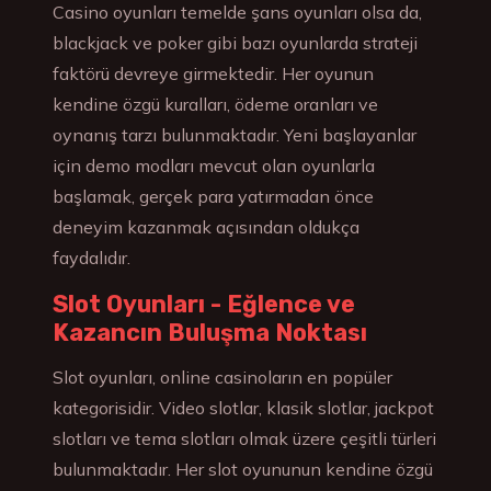
Casino oyunları temelde şans oyunları olsa da,
blackjack ve poker gibi bazı oyunlarda strateji
faktörü devreye girmektedir. Her oyunun
kendine özgü kuralları, ödeme oranları ve
oynanış tarzı bulunmaktadır. Yeni başlayanlar
için demo modları mevcut olan oyunlarla
başlamak, gerçek para yatırmadan önce
deneyim kazanmak açısından oldukça
faydalıdır.
Slot Oyunları - Eğlence ve
Kazancın Buluşma Noktası
Slot oyunları, online casinoların en popüler
kategorisidir. Video slotlar, klasik slotlar, jackpot
slotları ve tema slotları olmak üzere çeşitli türleri
bulunmaktadır. Her slot oyununun kendine özgü