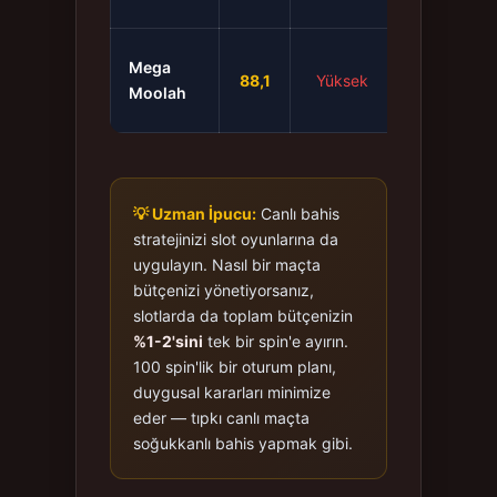
Mega
88,1
Yüksek
Jackpot
Moolah
💡 Uzman İpucu:
Canlı bahis
stratejinizi slot oyunlarına da
uygulayın. Nasıl bir maçta
bütçenizi yönetiyorsanız,
slotlarda da toplam bütçenizin
%1-2'sini
tek bir spin'e ayırın.
100 spin'lik bir oturum planı,
duygusal kararları minimize
eder — tıpkı canlı maçta
soğukkanlı bahis yapmak gibi.