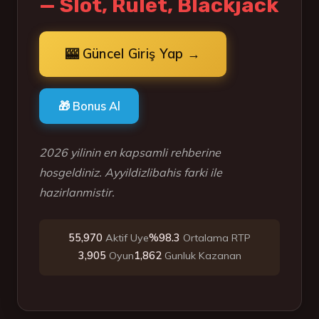
— Slot, Rulet, Blackjack
🎰 Güncel Giriş Yap →
🎁 Bonus Al
2026 yilinin en kapsamli rehberine
hosgeldiniz. Ayyildizlibahis farki ile
hazirlanmistir.
55,970
Aktif Uye
%98.3
Ortalama RTP
3,905
Oyun
1,862
Gunluk Kazanan