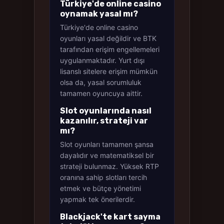
Türkiye'de online casino
oynamak yasal mı?
Türkiye'de online casino
oyunları yasal değildir ve BTK
tarafından erişim engellemeleri
uygulanmaktadır. Yurt dışı
lisanslı sitelere erişim mümkün
olsa da, yasal sorumluluk
tamamen oyuncuya aittir.
Slot oyunlarında nasıl
kazanılır, strateji var
mı?
Slot oyunları tamamen şansa
dayalıdır ve matematiksel bir
strateji bulunmaz. Yüksek RTP
oranına sahip slotları tercih
etmek ve bütçe yönetimi
yapmak tek önerilerdir.
Blackjack'te kart sayma