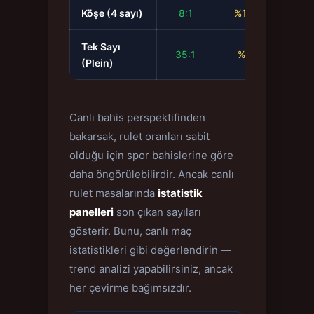
Köşe (4 sayı)
8:1
%10,8
%
Tek Sayı
35:1
%2,7
%
(Plein)
Canlı bahis perspektifinden
bakarsak, rulet oranları sabit
olduğu için spor bahislerine göre
daha öngörülebilirdir. Ancak canlı
rulet masalarında
istatistik
panelleri
son çıkan sayıları
gösterir. Bunu, canlı maç
istatistikleri gibi değerlendirin —
trend analizi yapabilirsiniz, ancak
her çevirme bağımsızdır.