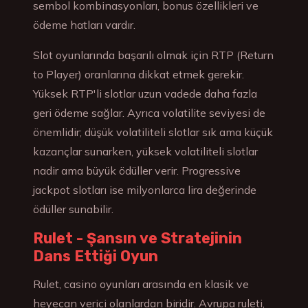
sembol kombinasyonları, bonus özellikleri ve
ödeme hatları vardır.
Slot oyunlarında başarılı olmak için RTP (Return
to Player) oranlarına dikkat etmek gerekir.
Yüksek RTP'li slotlar uzun vadede daha fazla
geri ödeme sağlar. Ayrıca volatilite seviyesi de
önemlidir; düşük volatiliteli slotlar sık ama küçük
kazançlar sunarken, yüksek volatiliteli slotlar
nadir ama büyük ödüller verir. Progressive
jackpot slotları ise milyonlarca lira değerinde
ödüller sunabilir.
Rulet - Şansın ve Stratejinin
Dans Ettiği Oyun
Rulet, casino oyunları arasında en klasik ve
heyecan verici olanlardan biridir. Avrupa ruleti,