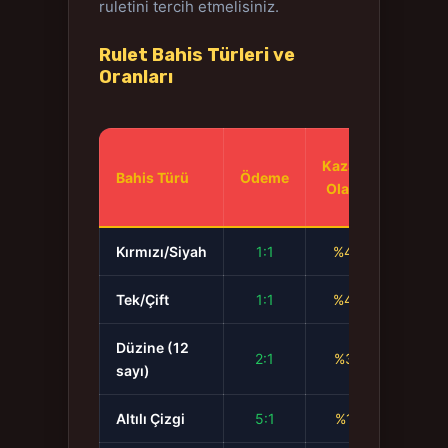
ruletini tercih etmelisiniz.
Rulet Bahis Türleri ve
Oranları
K
Kazanma
Bahis Türü
Ödeme
Ava
Olasılığı
(Av
Kırmızı/Siyah
1:1
%48,6
%
Tek/Çift
1:1
%48,6
%
Düzine (12
2:1
%32,4
%
sayı)
Altılı Çizgi
5:1
%16,2
%