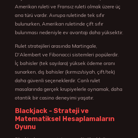
Amerikan ruleti ve Fransız ruleti olmak üzere üç
ana türü vardır. Avrupa ruletinde tek sıfır
bulunurken, Amerikan ruletinde çift sıfır
bulunması nedeniyle ev avantajı daha yüksektir.
Rulet stratejileri arasında Martingale,
D'Alembert ve Fibonacci sistemleri popülerdir.
İç bahisler (tek sayılara) yüksek ödeme oranı
sunarken, dış bahisler (kırmızı/siyah, çift/tek)
daha güvenli seçeneklerdir. Canlı rulet
masalarında gerçek krupiyelerle oynamak, daha
otantik bir casino deneyimi yaşatır.
Blackjack - Strateji ve
Matematiksel Hesaplamaların
Oyunu