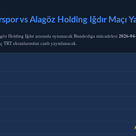
por vs Alagöz Holding Iğdır Maçı Ya
2026-04
göz Holding Iğdır arasında oynanacak Bundesliga mücadelesi
ç TRT ekranlarından canlı yayınlanacak.