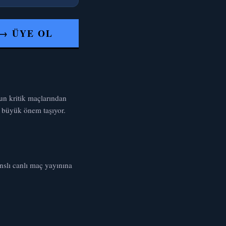
 → ÜYE OL
n kritik maçlarından
u büyük önem taşıyor.
nslı canlı maç yayınına