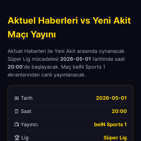
Aktuel Haberleri vs Yeni Akit
Maçı Yayını
Aktuel Haberleri ile Yeni Akit arasında oynanacak
Süper Lig mücadelesi
2026-05-01
tarihinde saat
20:00
'de başlayacak. Maç beIN Sports 1
ekranlarından canlı yayınlanacak.
📅 Tarih
2026-05-01
⏰ Saat
20:00
📺 Yayıncı
beIN Sports 1
🏆 Lig
Süper Lig