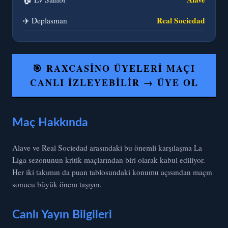
Real Sociedad
✈️ Deplasman
🎯 RAXCASINO ÜYELERI MAÇI
CANLI İZLEYEBILIR → ÜYE OL
Maç Hakkında
Alave ve Real Sociedad arasındaki bu önemli karşılaşma La
Liga sezonunun kritik maçlarından biri olarak kabul ediliyor.
Her iki takımın da puan tablosundaki konumu açısından maçın
sonucu büyük önem taşıyor.
Canlı Yayın Bilgileri