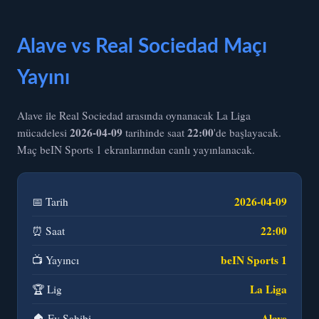
Alave vs Real Sociedad Maçı
Yayını
Alave ile Real Sociedad arasında oynanacak La Liga
2026-04-09
22:00
mücadelesi
tarihinde saat
'de başlayacak.
Maç beIN Sports 1 ekranlarından canlı yayınlanacak.
2026-04-09
📅 Tarih
22:00
⏰ Saat
beIN Sports 1
📺 Yayıncı
La Liga
🏆 Lig
Alave
🏠 Ev Sahibi