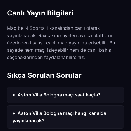
Canlı Yayın Bilgileri
Maç beIN Sports 1 kanalından canlı olarak
yayınlanacak. Raxcasino üyeleri ayrıca platform
üzerinden lisanslı canlı maç yayınına erişebilir. Bu
sayede hem maçı izleyebilir hem de canlı bahis
seçeneklerinden faydalanabilirsiniz.
Sıkça Sorulan Sorular
Aston Villa Bologna maçı saat kaçta?
Aston Villa Bologna maçı hangi kanalda
yayınlanacak?