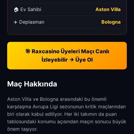
🏠 Ev Sahibi
Aston Villa
✈️ Deplasman
Bologna
🎯 Raxcasino Üyeleri Maçı Canlı
İzleyebilir → Üye Ol
Maç Hakkında
Aston Villa ve Bologna arasındaki bu önemli
karşılaşma Avrupa Ligi sezonunun kritik maçlarından
biri olarak kabul ediliyor. Her iki takımın da puan
tablosundaki konumu açısından maçın sonucu büyük
önem taşıyor.