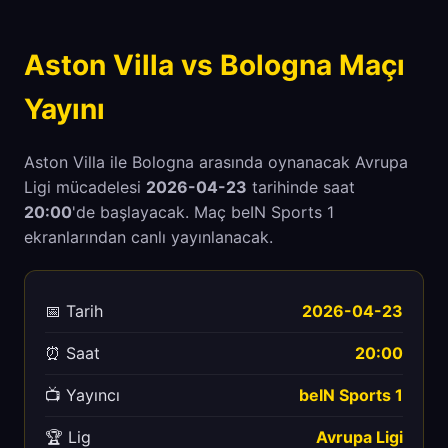
Aston Villa vs Bologna Maçı
Yayını
Aston Villa ile Bologna arasında oynanacak Avrupa
Ligi mücadelesi
2026-04-23
tarihinde saat
20:00
'de başlayacak. Maç beIN Sports 1
ekranlarından canlı yayınlanacak.
📅 Tarih
2026-04-23
⏰ Saat
20:00
📺 Yayıncı
beIN Sports 1
🏆 Lig
Avrupa Ligi