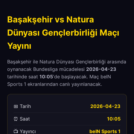
Başakşehir vs Natura
Dünyası Gençlerbirliği Maçı
Yayını
Başakşehir ile Natura Dünyası Gençlerbirliği arasında
oynanacak Bundesliga mücadelesi
2026-04-23
tarihinde saat
10:05
'de başlayacak. Maç beIN
Sports 1 ekranlarından canlı yayınlanacak.
📅 Tarih
2026-04-23
⏰ Saat
10:05
📺 Yayıncı
beIN Sports 1