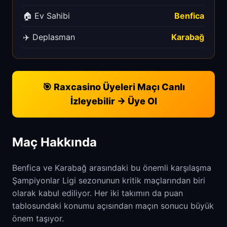
🏠 Ev Sahibi
Benfica
✈️ Deplasman
Karabağ
🎯 Raxcasino Üyeleri Maçı Canlı
İzleyebilir → Üye Ol
Maç Hakkında
Benfica ve Karabağ arasındaki bu önemli karşılaşma
Şampiyonlar Ligi sezonunun kritik maçlarından biri
olarak kabul ediliyor. Her iki takımın da puan
tablosundaki konumu açısından maçın sonucu büyük
önem taşıyor.