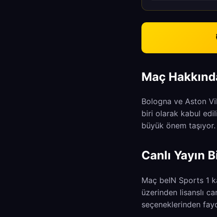
Maç Hakkınd
Bologna ve Aston Vil
biri olarak kabul ed
büyük önem taşıyor.
Canlı Yayın Bi
Maç beIN Sports 1 ka
üzerinden lisanslı ca
seçeneklerinden fayda