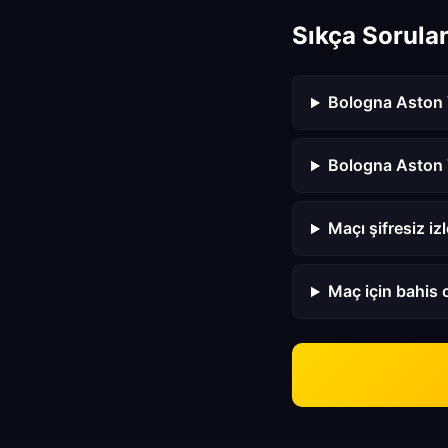
Sıkça Sorula
Bologna Aston V
Bologna Aston V
Maçı şifresiz iz
Maç için bahis 