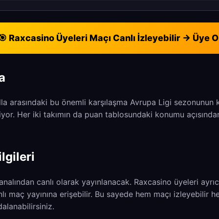
🎯 Raxcasino Üyeleri Maçı Canlı İzleyebilir → Üye O
a
la arasındaki bu önemli karşılaşma Avrupa Ligi sezonunun k
iliyor. Her iki takımın da puan tablosundaki konumu açısınd
lgileri
nalından canlı olarak yayınlanacak. Raxcasino üyeleri ayrı
nlı maç yayınına erişebilir. Bu sayede hem maçı izleyebilir h
lanabilirsiniz.