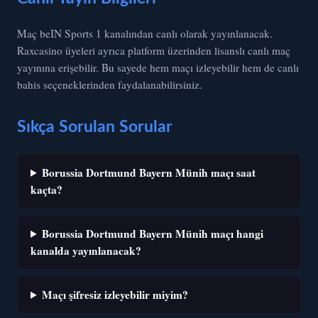
Maç beIN Sports 1 kanalından canlı olarak yayınlanacak.
Raxcasino üyeleri ayrıca platform üzerinden lisanslı canlı maç
yayınına erişebilir. Bu sayede hem maçı izleyebilir hem de canlı
bahis seçeneklerinden faydalanabilirsiniz.
Sıkça Sorulan Sorular
Borussia Dortmund Bayern Münih maçı saat
kaçta?
Borussia Dortmund Bayern Münih maçı hangi
kanalda yayınlanacak?
Maçı şifresiz izleyebilir miyim?