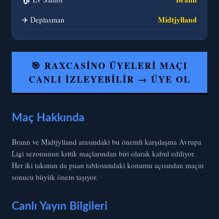
Midtjylland
✈️ Deplasman
🎯 RAXCASINO ÜYELERI MAÇI
CANLI İZLEYEBILIR → ÜYE OL
Maç Hakkında
Brann ve Midtjylland arasındaki bu önemli karşılaşma Avrupa
Ligi sezonunun kritik maçlarından biri olarak kabul ediliyor.
Her iki takımın da puan tablosundaki konumu açısından maçın
sonucu büyük önem taşıyor.
Canlı Yayın Bilgileri