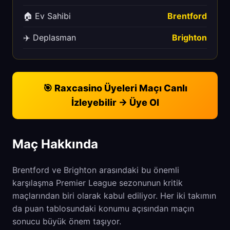
🏠 Ev Sahibi
Brentford
✈️ Deplasman
Brighton
🎯 Raxcasino Üyeleri Maçı Canlı
İzleyebilir → Üye Ol
Maç Hakkında
Brentford ve Brighton arasındaki bu önemli
karşılaşma Premier League sezonunun kritik
maçlarından biri olarak kabul ediliyor. Her iki takımın
da puan tablosundaki konumu açısından maçın
sonucu büyük önem taşıyor.