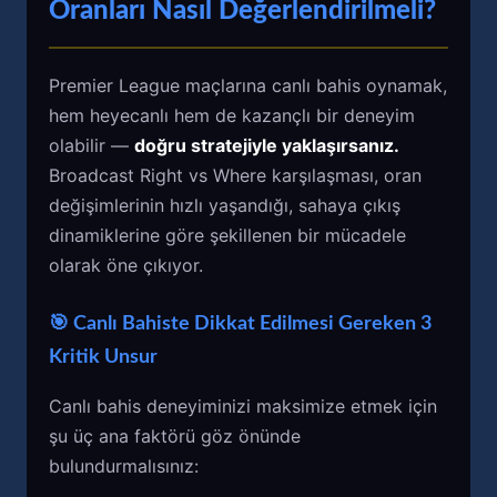
Oranları Nasıl Değerlendirilmeli?
Premier League maçlarına canlı bahis oynamak,
hem heyecanlı hem de kazançlı bir deneyim
olabilir —
doğru stratejiyle yaklaşırsanız.
Broadcast Right vs Where karşılaşması, oran
değişimlerinin hızlı yaşandığı, sahaya çıkış
dinamiklerine göre şekillenen bir mücadele
olarak öne çıkıyor.
🎯 Canlı Bahiste Dikkat Edilmesi Gereken 3
Kritik Unsur
Canlı bahis deneyiminizi maksimize etmek için
şu üç ana faktörü göz önünde
bulundurmalısınız: