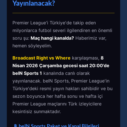
Yayınlanacak?
Premier League'i Türkiye'de takip eden
milyonlarca futbol severi ilgilendiren en önemli
soru şu:
Maç hangi kanalda?
Haberimiz var,
hemen söyleyelim.
Broadcast Right vs Where
karşılaşması,
8
Nisan 2026 Çarşamba gecesi saat 20:00'de
beIN Sports 1
kanalında canlı olarak
yayınlanacak. beIN Sports, Premier League'in
Türkiye'deki resmi yayın hakları sahibidir ve bu
sezon boyunca her hafta sonu ve hafta içi
Premier League maçlarını Türk izleyicilere
kesintisiz sunmaktadır.
📡 beIN Sports Paket ve Kanal Bilgileri