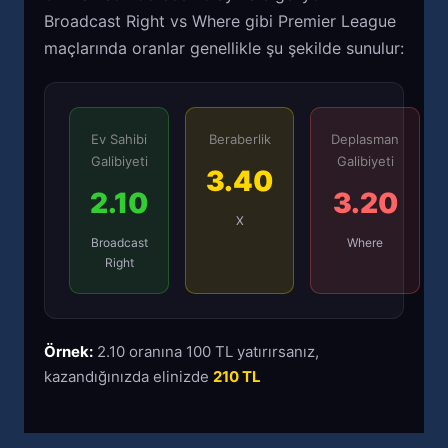
Broadcast Right vs Where gibi Premier League
maçlarında oranlar genellikle şu şekilde sunulur:
Ev Sahibi
Beraberlik
Deplasman
Galibiyeti
Galibiyeti
3.40
2.10
3.20
X
Broadcast
Where
Right
Örnek:
2.10 oranına 100 TL yatırırsanız,
kazandığınızda elinizde
210 TL