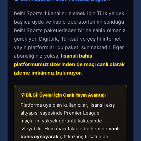
beIN Sports 1 kanalını izlemek için Türkiye'deki
başlıca uydu ve kablo operatörlerinin sunduğu
beIN Sports paketlerinden birine sahip olmanız
gerekiyor. Digitürk, Türksat ve çeşitli internet
yayın platformları bu paketi sunmaktadır. Eğer
aboneliğiniz yoksa,
lisanslı bahis
platformumuz üzerinden de maçı canlı olarak
izleme imkânınız bulunuyor.
💡 BİLGİ: Üyeler İçin Canlı Yayın Avantajı
Platforma üye olan kullanıcılar, lisanslı akış
altyapısı sayesinde Premier League
maçlarını yüksek görüntü kalitesinde
izleyebilir. Hem maçı takip edip hem de
canlı
bahis oynayarak
çift kazanç fırsatı elde