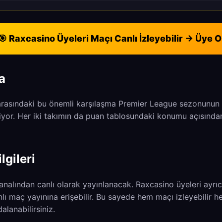
🎯 Raxcasino Üyeleri Maçı Canlı İzleyebilir → Üye O
a
arasındaki bu önemli karşılaşma Premier League sezonunun 
iliyor. Her iki takımın da puan tablosundaki konumu açısınd
lgileri
nalından canlı olarak yayınlanacak. Raxcasino üyeleri ayrı
nlı maç yayınına erişebilir. Bu sayede hem maçı izleyebilir h
lanabilirsiniz.