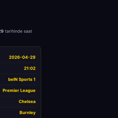
29
tarihinde saat
2026-04-29
21:02
beIN Sports 1
Premier League
Chelsea
Burnley