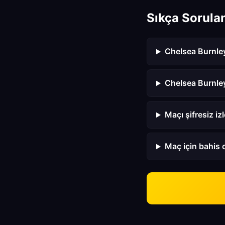
Sıkça Sorula
Chelsea Burnle
Chelsea Burnle
Maçı şifresiz iz
Maç için bahis 