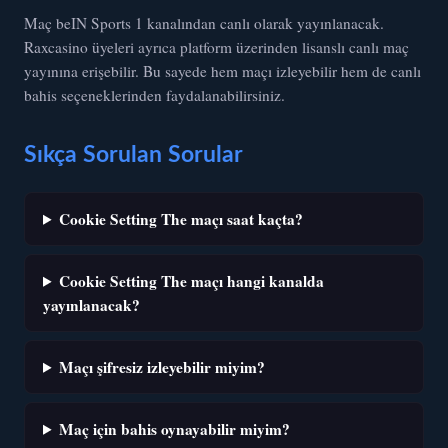
Maç beIN Sports 1 kanalından canlı olarak yayınlanacak.
Raxcasino üyeleri ayrıca platform üzerinden lisanslı canlı maç
yayınına erişebilir. Bu sayede hem maçı izleyebilir hem de canlı
bahis seçeneklerinden faydalanabilirsiniz.
Sıkça Sorulan Sorular
Cookie Setting The maçı saat kaçta?
Cookie Setting The maçı hangi kanalda
yayınlanacak?
Maçı şifresiz izleyebilir miyim?
Maç için bahis oynayabilir miyim?