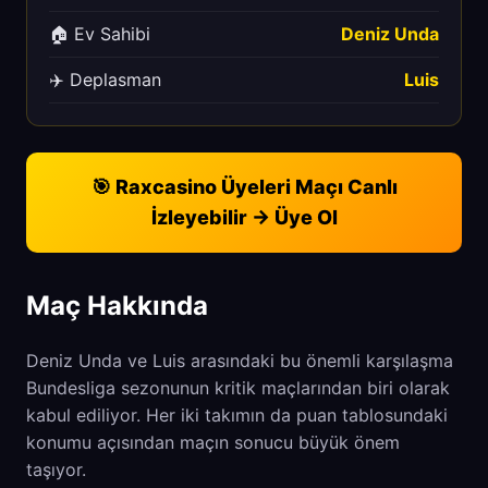
🏠 Ev Sahibi
Deniz Unda
✈️ Deplasman
Luis
🎯 Raxcasino Üyeleri Maçı Canlı
İzleyebilir → Üye Ol
Maç Hakkında
Deniz Unda ve Luis arasındaki bu önemli karşılaşma
Bundesliga sezonunun kritik maçlarından biri olarak
kabul ediliyor. Her iki takımın da puan tablosundaki
konumu açısından maçın sonucu büyük önem
taşıyor.