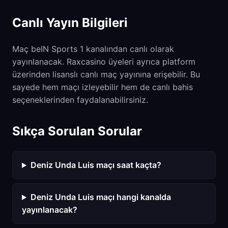
Canlı Yayın Bilgileri
Maç beIN Sports 1 kanalından canlı olarak
yayınlanacak. Raxcasino üyeleri ayrıca platform
üzerinden lisanslı canlı maç yayınına erişebilir. Bu
sayede hem maçı izleyebilir hem de canlı bahis
seçeneklerinden faydalanabilirsiniz.
Sıkça Sorulan Sorular
Deniz Unda Luis maçı saat kaçta?
Deniz Unda Luis maçı hangi kanalda
yayınlanacak?