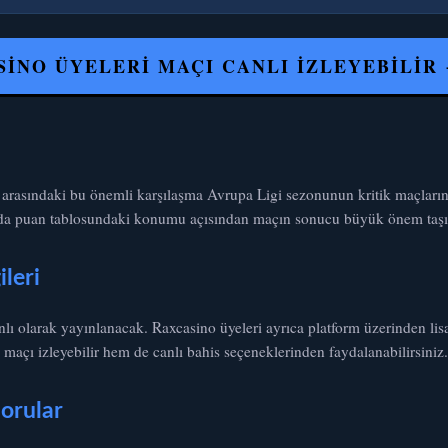
SINO ÜYELERI MAÇI CANLI İZLEYEBILIR
rasındaki bu önemli karşılaşma Avrupa Ligi sezonunun kritik maçlarınd
ın da puan tablosundaki konumu açısından maçın sonucu büyük önem taşı
ileri
lı olarak yayınlanacak. Raxcasino üyeleri ayrıca platform üzerinden lis
 maçı izleyebilir hem de canlı bahis seçeneklerinden faydalanabilirsiniz.
Sorular