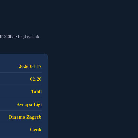
02:20
'de başlayacak.
2026-04-17
02:20
Tabii
Avrupa Ligi
Dinamo Zagreb
Genk