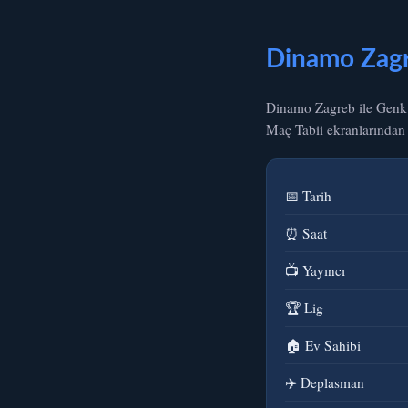
Dinamo Zagr
Dinamo Zagreb ile Genk
Maç Tabii ekranlarından 
📅 Tarih
⏰ Saat
📺 Yayıncı
🏆 Lig
🏠 Ev Sahibi
✈️ Deplasman