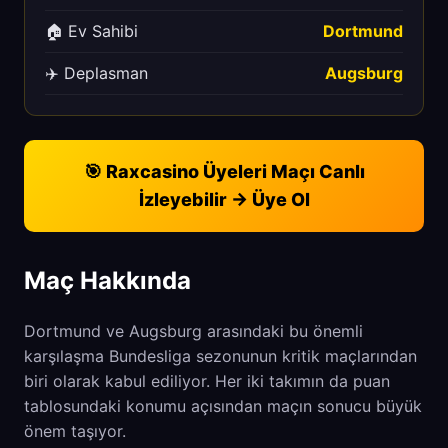
🏠 Ev Sahibi
Dortmund
✈️ Deplasman
Augsburg
🎯 Raxcasino Üyeleri Maçı Canlı
İzleyebilir → Üye Ol
Maç Hakkında
Dortmund ve Augsburg arasındaki bu önemli
karşılaşma Bundesliga sezonunun kritik maçlarından
biri olarak kabul ediliyor. Her iki takımın da puan
tablosundaki konumu açısından maçın sonucu büyük
önem taşıyor.