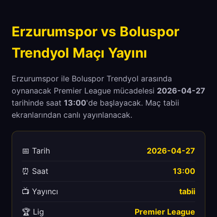
Erzurumspor vs Boluspor
Trendyol Maçı Yayını
Erzurumspor ile Boluspor Trendyol arasında
oynanacak Premier League mücadelesi
2026-04-27
tarihinde saat
13:00
'de başlayacak. Maç tabii
ekranlarından canlı yayınlanacak.
📅 Tarih
2026-04-27
⏰ Saat
13:00
📺 Yayıncı
tabii
🏆 Lig
Premier League