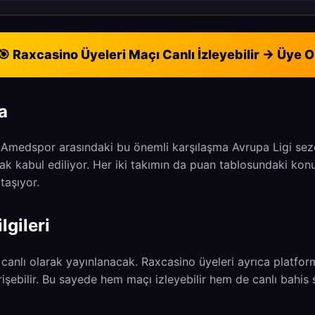
🎯 Raxcasino Üyeleri Maçı Canlı İzleyebilir → Üye O
a
 Amedspor arasındaki bu önemli karşılaşma Avrupa Ligi sez
rak kabul ediliyor. Her iki takımın da puan tablosundaki ko
aşıyor.
lgileri
anlı olarak yayınlanacak. Raxcasino üyeleri ayrıca platform
rişebilir. Bu sayede hem maçı izleyebilir hem de canlı bahis