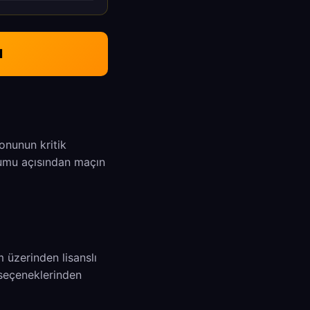
l
onunun kritik
numu açısından maçın
 üzerinden lisanslı
 seçeneklerinden