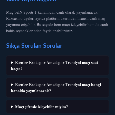
Maç beIN Sports 1 kanalından canlı olarak yayınlanacak.
Raxcasino üyeleri ayrıca platform üzerinden lisanslı canlı maç
yayınına erişebilir. Bu sayede hem maçı izleyebilir hem de canlı
bahis seçeneklerinden faydalanabilirsiniz.
Sıkça Sorulan Sorular
Esenler Erokspor Amedspor Trendyol maçı saat
kaçta?
Esenler Erokspor Amedspor Trendyol maçı hangi
kanalda yayınlanacak?
Maçı şifresiz izleyebilir miyim?