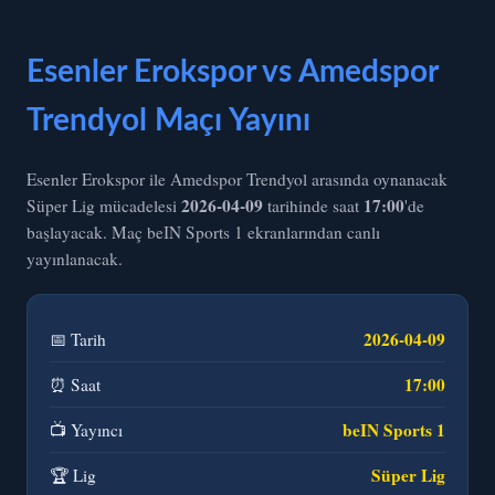
Esenler Erokspor vs Amedspor
Trendyol Maçı Yayını
Esenler Erokspor ile Amedspor Trendyol arasında oynanacak
2026-04-09
17:00
Süper Lig mücadelesi
tarihinde saat
'de
başlayacak. Maç beIN Sports 1 ekranlarından canlı
yayınlanacak.
2026-04-09
📅 Tarih
17:00
⏰ Saat
beIN Sports 1
📺 Yayıncı
Süper Lig
🏆 Lig