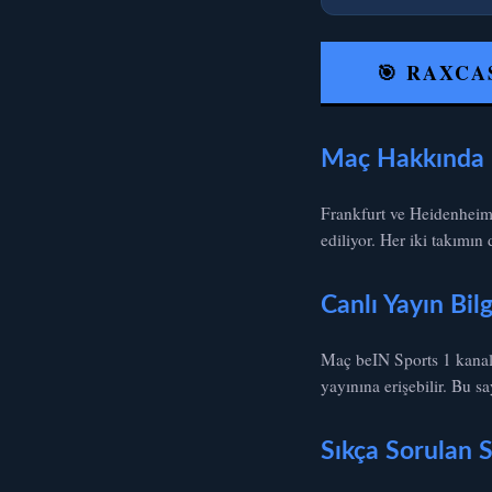
🎯 RAXCA
Maç Hakkında
Frankfurt ve Heidenheim 
ediliyor. Her iki takım
Canlı Yayın Bilg
Maç beIN Sports 1 kanalı
yayınına erişebilir. Bu s
Sıkça Sorulan 