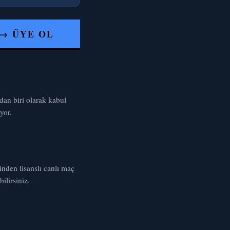
 → ÜYE OL
an biri olarak kabul
yor.
nden lisanslı canlı maç
ilirsiniz.