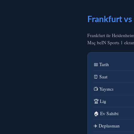
Frankfurt v
Frankfurt ile Heidenhei
Maç beIN Sports 1 ekran
📅 Tarih
⏰ Saat
📺 Yayıncı
🏆 Lig
🏠 Ev Sahibi
✈️ Deplasman