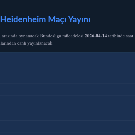
s Heidenheim Maçı Yayını
2026-04-14
m arasında oynanacak Bundesliga mücadelesi
tarihinde saat
larından canlı yayınlanacak.