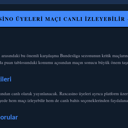
SINO ÜYELERI MAÇI CANLI İZLEYEBILIR
arasındaki bu önemli karşılaşma Bundesliga sezonunun kritik maçlarınd
ın da puan tablosundaki konumu açısından maçın sonucu büyük önem taşı
ileri
ndan canlı olarak yayınlanacak. Raxcasino üyeleri ayrıca platform üzeri
ayede hem maçı izleyebilir hem de canlı bahis seçeneklerinden faydalanab
Sorular