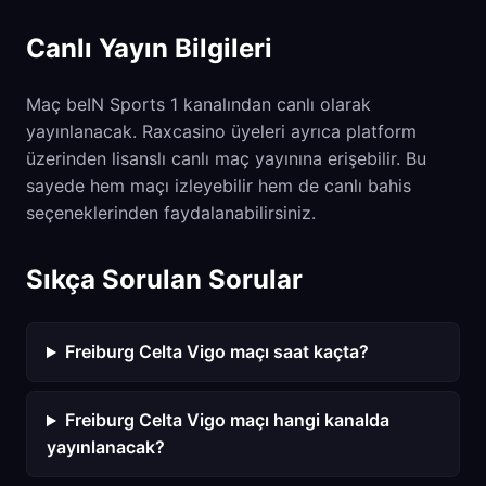
Canlı Yayın Bilgileri
Maç beIN Sports 1 kanalından canlı olarak
yayınlanacak. Raxcasino üyeleri ayrıca platform
üzerinden lisanslı canlı maç yayınına erişebilir. Bu
sayede hem maçı izleyebilir hem de canlı bahis
seçeneklerinden faydalanabilirsiniz.
Sıkça Sorulan Sorular
Freiburg Celta Vigo maçı saat kaçta?
Freiburg Celta Vigo maçı hangi kanalda
yayınlanacak?