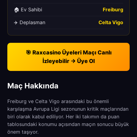
🏠 Ev Sahibi
Freiburg
✈️ Deplasman
Celta Vigo
🎯 Raxcasino Üyeleri Maçı Canlı
İzleyebilir → Üye Ol
Maç Hakkında
Freiburg ve Celta Vigo arasındaki bu önemli
karşılaşma Avrupa Ligi sezonunun kritik maçlarından
biri olarak kabul ediliyor. Her iki takımın da puan
tablosundaki konumu açısından maçın sonucu büyük
önem taşıyor.