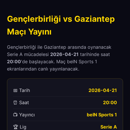
Gençlerbirliği vs Gaziantep
Maçı Yayını
Gençlerbirliği ile Gaziantep arasında oynanacak
Serie A mücadelesi
2026-04-21
tarihinde saat
20:00
'de başlayacak. Maç beIN Sports 1
ekranlarından canlı yayınlanacak.
📅 Tarih
2026-04-21
⏰ Saat
20:00
📺 Yayıncı
beIN Sports 1
🏆 Lig
Serie A