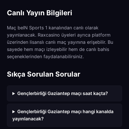
Canlı Yayın Bilgileri
Maç beIN Sports 1 kanalından canlı olarak
yayınlanacak. Raxcasino üyeleri ayrıca platform
üzerinden lisanslı canlı maç yayınına erişebilir. Bu
sayede hem maçı izleyebilir hem de canlı bahis
seçeneklerinden faydalanabilirsiniz.
Sıkça Sorulan Sorular
Gençlerbirliği Gaziantep maçı saat kaçta?
Gençlerbirliği Gaziantep maçı hangi kanalda
yayınlanacak?