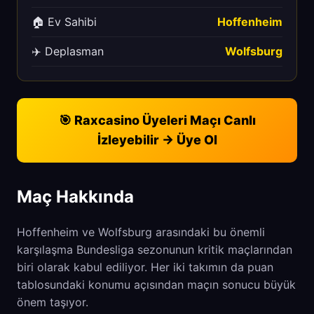
🏠 Ev Sahibi
Hoffenheim
✈️ Deplasman
Wolfsburg
🎯 Raxcasino Üyeleri Maçı Canlı
İzleyebilir → Üye Ol
Maç Hakkında
Hoffenheim ve Wolfsburg arasındaki bu önemli
karşılaşma Bundesliga sezonunun kritik maçlarından
biri olarak kabul ediliyor. Her iki takımın da puan
tablosundaki konumu açısından maçın sonucu büyük
önem taşıyor.