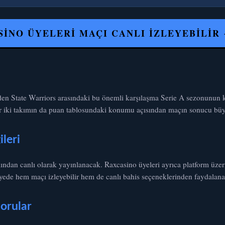
SINO ÜYELERI MAÇI CANLI İZLEYEBILIR
n State Warriors arasındaki bu önemli karşılaşma Serie A sezonunun kr
Her iki takımın da puan tablosundaki konumu açısından maçın sonucu bü
ileri
ndan canlı olarak yayınlanacak. Raxcasino üyeleri ayrıca platform üzeri
ayede hem maçı izleyebilir hem de canlı bahis seçeneklerinden faydalanab
Sorular