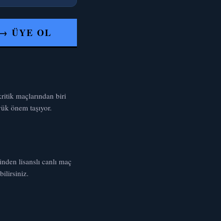
 → ÜYE OL
itik maçlarından biri
yük önem taşıyor.
nden lisanslı canlı maç
ilirsiniz.