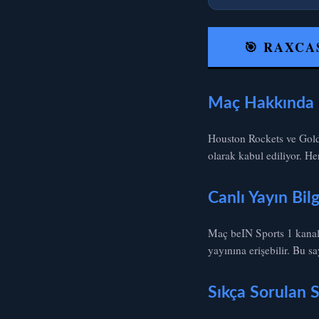
🎯 RAXCA
Maç Hakkında
Houston Rockets ve Golde
olarak kabul ediliyor. 
Canlı Yayın Bilg
Maç beIN Sports 1 kanalı
yayınına erişebilir. Bu s
Sıkça Sorulan 