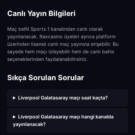
Canlı Yayın Bilgileri
Maç beIN Sports 1 kanalından canlı olarak
yayınlanacak. Raxcasino üyeleri ayrıca platform
üzerinden lisanslı canlı maç yayınına erişebilir. Bu
sayede hem maçı izleyebilir hem de canlı bahis
seçeneklerinden faydalanabilirsiniz.
Sıkça Sorulan Sorular
Liverpool Galatasaray maçı saat kaçta?
Liverpool Galatasaray maçı hangi kanalda
yayınlanacak?