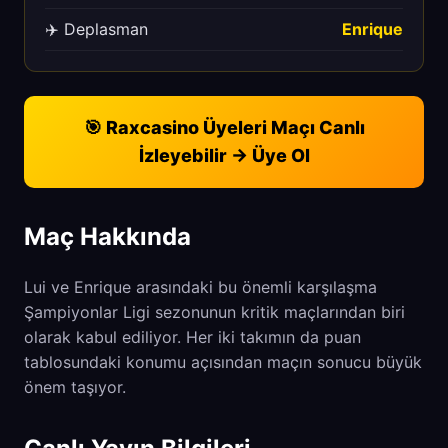
✈️ Deplasman
Enrique
🎯 Raxcasino Üyeleri Maçı Canlı
İzleyebilir → Üye Ol
Maç Hakkında
Lui ve Enrique arasındaki bu önemli karşılaşma
Şampiyonlar Ligi sezonunun kritik maçlarından biri
olarak kabul ediliyor. Her iki takımın da puan
tablosundaki konumu açısından maçın sonucu büyük
önem taşıyor.