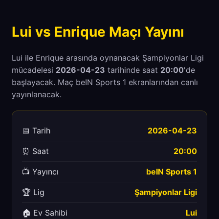
Lui vs Enrique Maçı Yayını
Lui ile Enrique arasında oynanacak Şampiyonlar Ligi
mücadelesi
2026-04-23
tarihinde saat
20:00
'de
başlayacak. Maç beIN Sports 1 ekranlarından canlı
yayınlanacak.
📅 Tarih
2026-04-23
⏰ Saat
20:00
📺 Yayıncı
beIN Sports 1
🏆 Lig
Şampiyonlar Ligi
🏠 Ev Sahibi
Lui