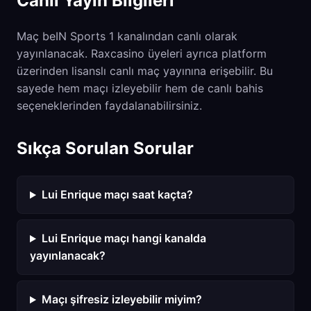
Canlı Yayın Bilgileri
Maç beIN Sports 1 kanalından canlı olarak
yayınlanacak. Raxcasino üyeleri ayrıca platform
üzerinden lisanslı canlı maç yayınına erişebilir. Bu
sayede hem maçı izleyebilir hem de canlı bahis
seçeneklerinden faydalanabilirsiniz.
Sıkça Sorulan Sorular
Lui Enrique maçı saat kaçta?
Lui Enrique maçı hangi kanalda
yayınlanacak?
Maçı şifresiz izleyebilir miyim?