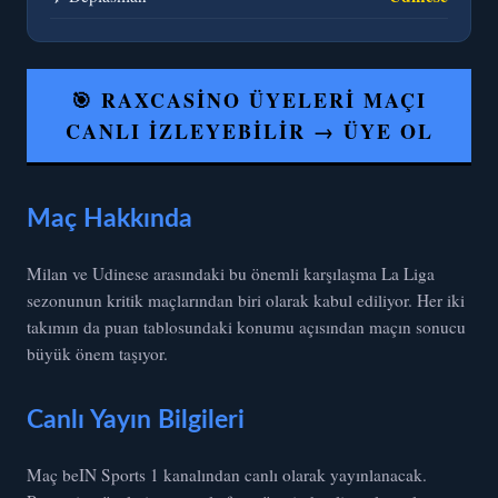
🎯 RAXCASINO ÜYELERI MAÇI
CANLI İZLEYEBILIR → ÜYE OL
Maç Hakkında
Milan ve Udinese arasındaki bu önemli karşılaşma La Liga
sezonunun kritik maçlarından biri olarak kabul ediliyor. Her iki
takımın da puan tablosundaki konumu açısından maçın sonucu
büyük önem taşıyor.
Canlı Yayın Bilgileri
Maç beIN Sports 1 kanalından canlı olarak yayınlanacak.