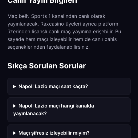
Canlı Yayın Bilgileri
Maç beIN Sports 1 kanalından canlı olarak
yayınlanacak. Raxcasino üyeleri ayrıca platform
üzerinden lisanslı canlı maç yayınına erişebilir. Bu
sayede hem maçı izleyebilir hem de canlı bahis
seçeneklerinden faydalanabilirsiniz.
Sıkça Sorulan Sorular
Napoli Lazio maçı saat kaçta?
Napoli Lazio maçı hangi kanalda
yayınlanacak?
Maçı şifresiz izleyebilir miyim?