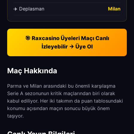
✈️ Deplasman
Milan
🎯 Raxcasino Üyeleri Maçı Canlı
İzleyebilir → Üye Ol
Maç Hakkında
Parma ve Milan arasındaki bu önemli karşılaşma
Serie A sezonunun kritik maçlarından biri olarak
kabul ediliyor. Her iki takımın da puan tablosundaki
konumu açısından maçın sonucu büyük önem
taşıyor.