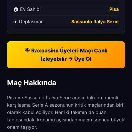
🏠 Ev Sahibi
Pisa
✈️ Deplasman
Sassuolo İtalya Serie
🎯 Raxcasino Üyeleri Maçı Canlı
İzleyebilir → Üye Ol
Maç Hakkında
Pisa ve Sassuolo İtalya Serie arasındaki bu önemli
karşılaşma Serie A sezonunun kritik maçlarından biri
olarak kabul ediliyor. Her iki takımın da puan
tablosundaki konumu açısından maçın sonucu büyük
önem taşıyor.