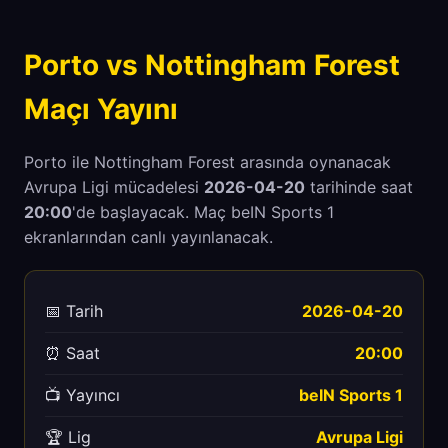
Porto vs Nottingham Forest
Maçı Yayını
Porto ile Nottingham Forest arasında oynanacak
Avrupa Ligi mücadelesi
2026-04-20
tarihinde saat
20:00
'de başlayacak. Maç beIN Sports 1
ekranlarından canlı yayınlanacak.
📅 Tarih
2026-04-20
⏰ Saat
20:00
📺 Yayıncı
beIN Sports 1
🏆 Lig
Avrupa Ligi