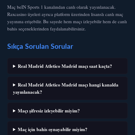
Maç beIN Sports 1 kanalından canlı olarak yayınlanacak.
Raxcasino üyeleri ayrıca platform üzerinden lisanslı canlı maç
yayınına erişebilir. Bu sayede hem maçı izleyebilir hem de canlı
bahis seçeneklerinden faydalanabilirsiniz.
Sıkça Sorulan Sorular
Real Madrid Atletico Madrid maçı saat kaçta?
Real Madrid Atletico Madrid maçı hangi kanalda
yayınlanacak?
Maçı şifresiz izleyebilir miyim?
Maç için bahis oynayabilir miyim?