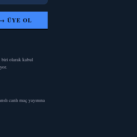
 → ÜYE OL
biri olarak kabul
yor.
anslı canlı maç yayınına