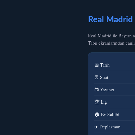
Real Madrid 
Real Madrid ile Bayern 
Tabii ekranlarından canl
📅 Tarih
⏰ Saat
📺 Yayıncı
🏆 Lig
🏠 Ev Sahibi
✈️ Deplasman