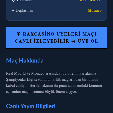
Monaco
✈️ Deplasman
🎯 RAXCASINO ÜYELERI MAÇI
CANLI İZLEYEBILIR → ÜYE OL
Maç Hakkında
Real Madrid ve Monaco arasındaki bu önemli karşılaşma
Şampiyonlar Ligi sezonunun kritik maçlarından biri olarak
kabul ediliyor. Her iki takımın da puan tablosundaki konumu
açısından maçın sonucu büyük önem taşıyor.
Canlı Yayın Bilgileri