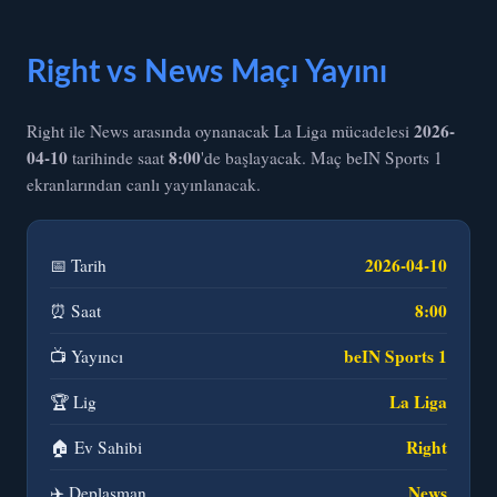
Right vs News Maçı Yayını
2026-
Right ile News arasında oynanacak La Liga mücadelesi
04-10
8:00
tarihinde saat
'de başlayacak. Maç beIN Sports 1
ekranlarından canlı yayınlanacak.
2026-04-10
📅 Tarih
8:00
⏰ Saat
beIN Sports 1
📺 Yayıncı
La Liga
🏆 Lig
Right
🏠 Ev Sahibi
News
✈️ Deplasman