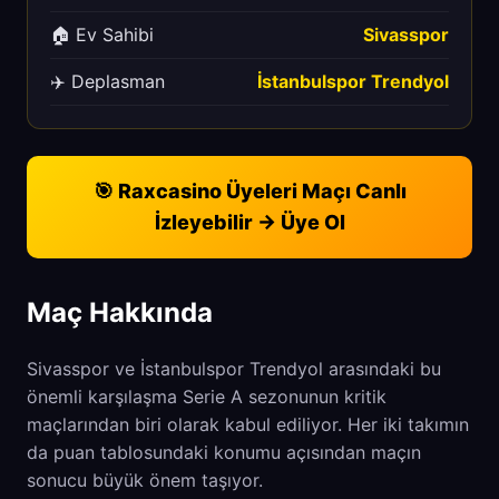
🏠 Ev Sahibi
Sivasspor
✈️ Deplasman
İstanbulspor Trendyol
🎯 Raxcasino Üyeleri Maçı Canlı
İzleyebilir → Üye Ol
Maç Hakkında
Sivasspor ve İstanbulspor Trendyol arasındaki bu
önemli karşılaşma Serie A sezonunun kritik
maçlarından biri olarak kabul ediliyor. Her iki takımın
da puan tablosundaki konumu açısından maçın
sonucu büyük önem taşıyor.