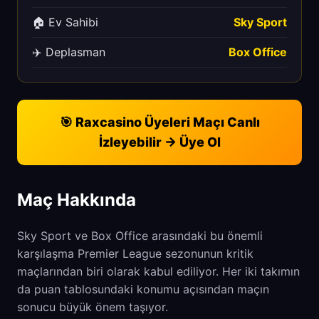
🏠 Ev Sahibi
Sky Sport
✈️ Deplasman
Box Office
🎯 Raxcasino Üyeleri Maçı Canlı
İzleyebilir → Üye Ol
Maç Hakkında
Sky Sport ve Box Office arasındaki bu önemli
karşılaşma Premier League sezonunun kritik
maçlarından biri olarak kabul ediliyor. Her iki takımın
da puan tablosundaki konumu açısından maçın
sonucu büyük önem taşıyor.