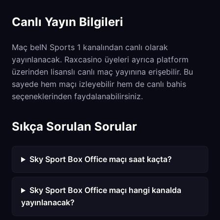
Canlı Yayın Bilgileri
Maç beIN Sports 1 kanalından canlı olarak
yayınlanacak. Raxcasino üyeleri ayrıca platform
üzerinden lisanslı canlı maç yayınına erişebilir. Bu
sayede hem maçı izleyebilir hem de canlı bahis
seçeneklerinden faydalanabilirsiniz.
Sıkça Sorulan Sorular
Sky Sport Box Office maçı saat kaçta?
Sky Sport Box Office maçı hangi kanalda
yayınlanacak?