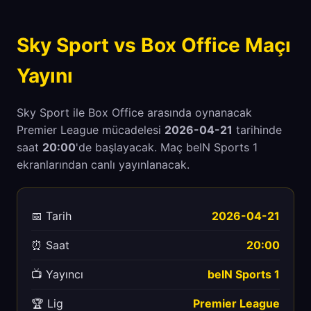
Sky Sport vs Box Office Maçı
Yayını
Sky Sport ile Box Office arasında oynanacak
Premier League mücadelesi
2026-04-21
tarihinde
saat
20:00
'de başlayacak. Maç beIN Sports 1
ekranlarından canlı yayınlanacak.
📅 Tarih
2026-04-21
⏰ Saat
20:00
📺 Yayıncı
beIN Sports 1
🏆 Lig
Premier League