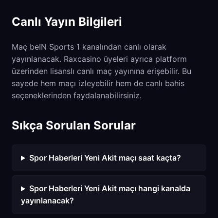
Canlı Yayın Bilgileri
Maç beIN Sports 1 kanalından canlı olarak
yayınlanacak. Raxcasino üyeleri ayrıca platform
üzerinden lisanslı canlı maç yayınına erişebilir. Bu
sayede hem maçı izleyebilir hem de canlı bahis
seçeneklerinden faydalanabilirsiniz.
Sıkça Sorulan Sorular
Spor Haberleri Yeni Akit maçı saat kaçta?
Spor Haberleri Yeni Akit maçı hangi kanalda
yayınlanacak?