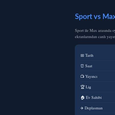
Sport vs Max
Sport ile Max arasında 
ekranlarından canlı yayı
📅 Tarih
⏰ Saat
📺 Yayıncı
🏆 Lig
🏠 Ev Sahibi
✈️ Deplasman