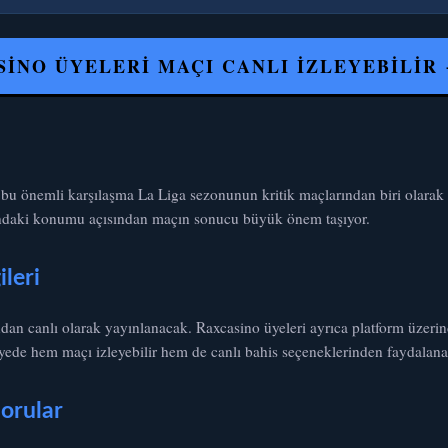
SINO ÜYELERI MAÇI CANLI İZLEYEBILIR
bu önemli karşılaşma La Liga sezonunun kritik maçlarından biri olarak k
ndaki konumu açısından maçın sonucu büyük önem taşıyor.
ileri
an canlı olarak yayınlanacak. Raxcasino üyeleri ayrıca platform üzerind
ayede hem maçı izleyebilir hem de canlı bahis seçeneklerinden faydalanab
Sorular