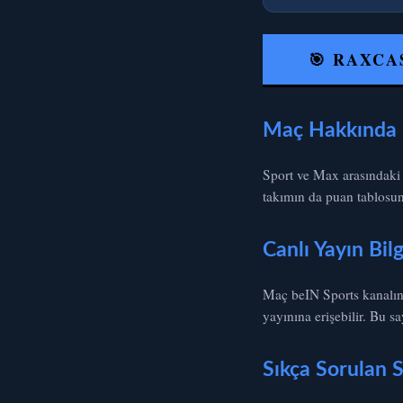
🎯 RAXCA
Maç Hakkında
Sport ve Max arasındaki 
takımın da puan tablosu
Canlı Yayın Bilg
Maç beIN Sports kanalınd
yayınına erişebilir. Bu s
Sıkça Sorulan 