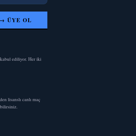
 → ÜYE OL
abul ediliyor. Her iki
en lisanslı canlı maç
ilirsiniz.