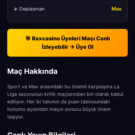
✈️ Deplasman
Max
🎯 Raxcasino Üyeleri Maçı Canlı
İzleyebilir → Üye Ol
Maç Hakkında
Sport ve Max arasındaki bu önemli karşılaşma La
Liga sezonunun kritik maçlarından biri olarak kabul
ediliyor. Her iki takımın da puan tablosundaki
konumu açısından maçın sonucu büyük önem
taşıyor.