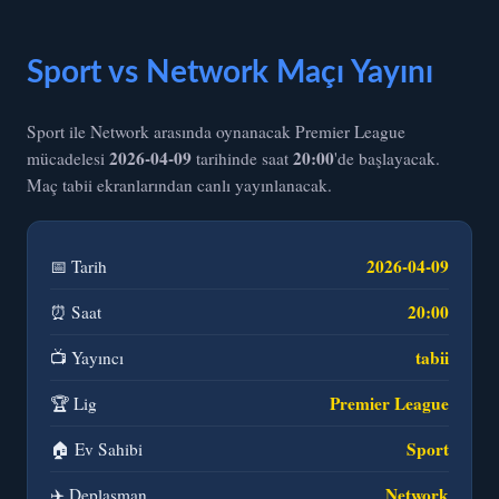
Sport vs Network Maçı Yayını
Sport ile Network arasında oynanacak Premier League
2026-04-09
20:00
mücadelesi
tarihinde saat
'de başlayacak.
Maç tabii ekranlarından canlı yayınlanacak.
2026-04-09
📅 Tarih
20:00
⏰ Saat
tabii
📺 Yayıncı
Premier League
🏆 Lig
Sport
🏠 Ev Sahibi
Network
✈️ Deplasman