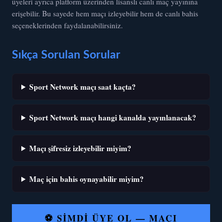
üyeleri ayrıca platform üzerinden lisanslı canlı maç yayınına
erişebilir. Bu sayede hem maçı izleyebilir hem de canlı bahis
seçeneklerinden faydalanabilirsiniz.
Sıkça Sorulan Sorular
Sport Network maçı saat kaçta?
Sport Network maçı hangi kanalda yayınlanacak?
Maçı şifresiz izleyebilir miyim?
Maç için bahis oynayabilir miyim?
⚽ ŞIMDI ÜYE OL — MAÇI