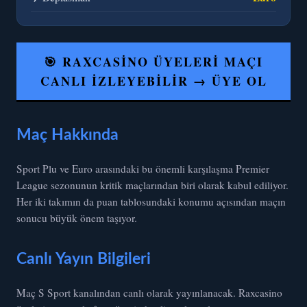
🎯 RAXCASINO ÜYELERI MAÇI
CANLI İZLEYEBILIR → ÜYE OL
Maç Hakkında
Sport Plu ve Euro arasındaki bu önemli karşılaşma Premier
League sezonunun kritik maçlarından biri olarak kabul ediliyor.
Her iki takımın da puan tablosundaki konumu açısından maçın
sonucu büyük önem taşıyor.
Canlı Yayın Bilgileri
Maç S Sport kanalından canlı olarak yayınlanacak. Raxcasino