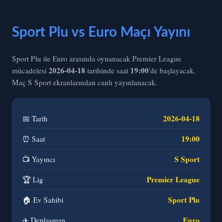
Sport Plu vs Euro Maçı Yayını
Sport Plu ile Euro arasında oynanacak Premier League
2026-04-18
19:00
mücadelesi
tarihinde saat
'de başlayacak.
Maç S Sport ekranlarından canlı yayınlanacak.
2026-04-18
📅 Tarih
19:00
⏰ Saat
S Sport
📺 Yayıncı
Premier League
🏆 Lig
Sport Plu
🏠 Ev Sahibi
Euro
✈️ Deplasman