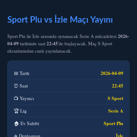
Sport Plu vs İzle Maçı Yayını
2026-
Sport Plu ile İzle arasında oynanacak Serie A mücadelesi
04-09
22:45
tarihinde saat
'de başlayacak. Maç S Sport
ekranlarından canlı yayınlanacak.
2026-04-09
📅 Tarih
22:45
⏰ Saat
S Sport
📺 Yayıncı
Serie A
🏆 Lig
Sport Plu
🏠 Ev Sahibi
İzle
✈️ Deplasman