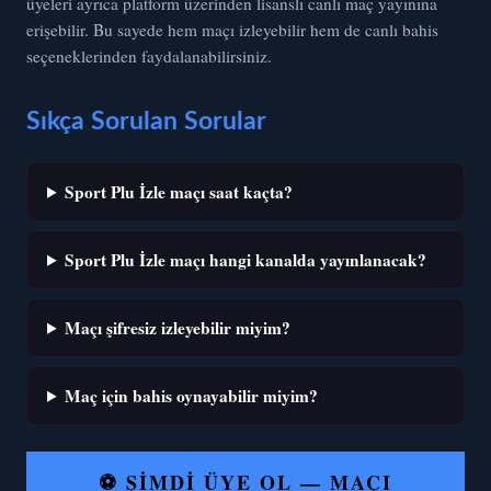
üyeleri ayrıca platform üzerinden lisanslı canlı maç yayınına
erişebilir. Bu sayede hem maçı izleyebilir hem de canlı bahis
seçeneklerinden faydalanabilirsiniz.
Sıkça Sorulan Sorular
Sport Plu İzle maçı saat kaçta?
Sport Plu İzle maçı hangi kanalda yayınlanacak?
Maçı şifresiz izleyebilir miyim?
Maç için bahis oynayabilir miyim?
⚽ ŞIMDI ÜYE OL — MAÇI