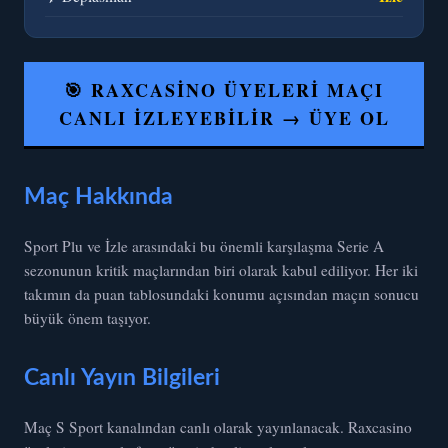
🎯 RAXCASINO ÜYELERI MAÇI
CANLI İZLEYEBILIR → ÜYE OL
Maç Hakkında
Sport Plu ve İzle arasındaki bu önemli karşılaşma Serie A
sezonunun kritik maçlarından biri olarak kabul ediliyor. Her iki
takımın da puan tablosundaki konumu açısından maçın sonucu
büyük önem taşıyor.
Canlı Yayın Bilgileri
Maç S Sport kanalından canlı olarak yayınlanacak. Raxcasino