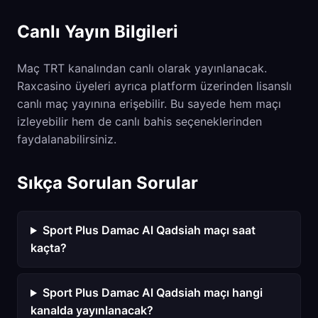
Canlı Yayın Bilgileri
Maç TRT kanalından canlı olarak yayınlanacak.
Raxcasino üyeleri ayrıca platform üzerinden lisanslı
canlı maç yayınına erişebilir. Bu sayede hem maçı
izleyebilir hem de canlı bahis seçeneklerinden
faydalanabilirsiniz.
Sıkça Sorulan Sorular
Sport Plus Damac Al Qadsiah maçı saat
kaçta?
Sport Plus Damac Al Qadsiah maçı hangi
kanalda yayınlanacak?