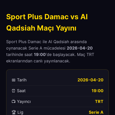
Sport Plus Damac vs Al
Qadsiah Maçı Yayını
Sport Plus Damac ile Al Qadsiah arasında
oynanacak Serie A mücadelesi
2026-04-20
tarihinde saat
19:00
'de başlayacak. Maç TRT
ekranlarından canlı yayınlanacak.
📅 Tarih
2026-04-20
⏰ Saat
19:00
📺 Yayıncı
TRT
🏆 Lig
Serie A