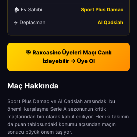
🏠 Ev Sahibi
Sport Plus Damac
✈️ Deplasman
Al Qadsiah
🎯 Raxcasino Üyeleri Maçı Canlı
İzleyebilir → Üye Ol
Maç Hakkında
Sport Plus Damac ve Al Qadsiah arasındaki bu
önemli karşılaşma Serie A sezonunun kritik
maçlarından biri olarak kabul ediliyor. Her iki takımın
da puan tablosundaki konumu açısından maçın
sonucu büyük önem taşıyor.