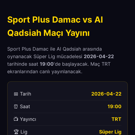
Sport Plus Damac vs Al
Qadsiah Maçı Yayını
Sport Plus Damac ile Al Qadsiah arasında
oynanacak Süper Lig mücadelesi
2026-04-22
tarihinde saat
19:00
'de başlayacak. Maç TRT
ekranlarından canlı yayınlanacak.
📅 Tarih
2026-04-22
⏰ Saat
19:00
📺 Yayıncı
TRT
🏆 Lig
Süper Lig