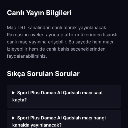
Canlı Yayın Bilgileri
Maç TRT kanalından canlı olarak yayınlanacak.
Raxcasino üyeleri ayrıca platform üzerinden lisanslı
canlı maç yayınına erişebilir. Bu sayede hem maçı
izleyebilir hem de canlı bahis seçeneklerinden
faydalanabilirsiniz.
Sıkça Sorulan Sorular
Sport Plus Damac Al Qadsiah maçı saat
kaçta?
Sport Plus Damac Al Qadsiah maçı hangi
kanalda yayınlanacak?