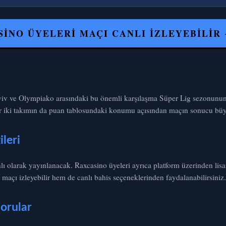
SINO ÜYELERI MAÇI CANLI İZLEYEBILIR
viv ve Olympiako arasındaki bu önemli karşılaşma Süper Lig sezonunun 
Her iki takımın da puan tablosundaki konumu açısından maçın sonucu bü
ileri
 olarak yayınlanacak. Raxcasino üyeleri ayrıca platform üzerinden lisa
 maçı izleyebilir hem de canlı bahis seçeneklerinden faydalanabilirsiniz.
Sorular