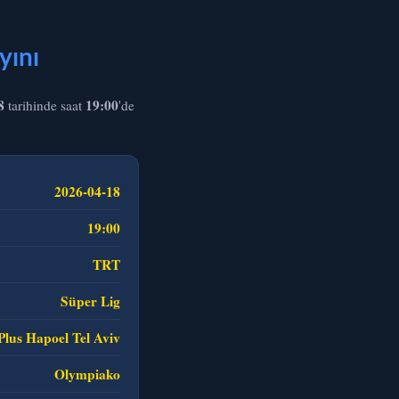
yını
8
19:00
tarihinde saat
'de
2026-04-18
19:00
TRT
Süper Lig
Plus Hapoel Tel Aviv
Olympiako