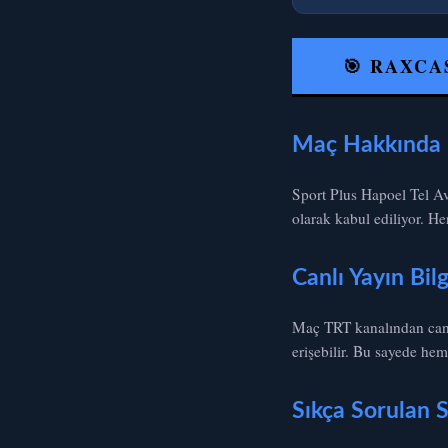
🎯 RAXCA
Maç Hakkında
Sport Plus Hapoel Tel A
olarak kabul ediliyor. 
Canlı Yayın Bilg
Maç TRT kanalından canlı
erişebilir. Bu sayede hem
Sıkça Sorulan 