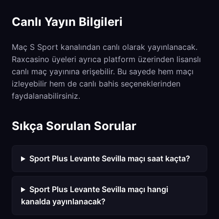
Canlı Yayın Bilgileri
Maç S Sport kanalından canlı olarak yayınlanacak.
Raxcasino üyeleri ayrıca platform üzerinden lisanslı
canlı maç yayınına erişebilir. Bu sayede hem maçı
izleyebilir hem de canlı bahis seçeneklerinden
faydalanabilirsiniz.
Sıkça Sorulan Sorular
Sport Plus Levante Sevilla maçı saat kaçta?
Sport Plus Levante Sevilla maçı hangi
kanalda yayınlanacak?