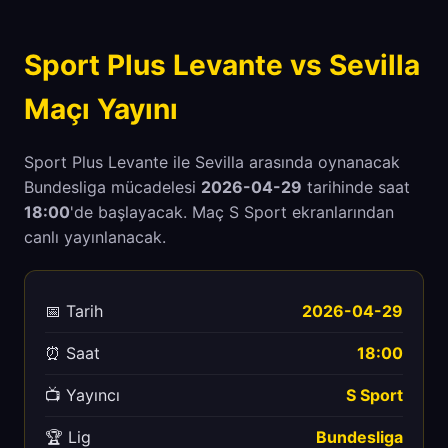
Sport Plus Levante vs Sevilla
Maçı Yayını
Sport Plus Levante ile Sevilla arasında oynanacak
Bundesliga mücadelesi
2026-04-29
tarihinde saat
18:00
'de başlayacak. Maç S Sport ekranlarından
canlı yayınlanacak.
📅 Tarih
2026-04-29
⏰ Saat
18:00
📺 Yayıncı
S Sport
🏆 Lig
Bundesliga