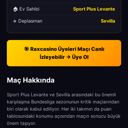
🏠 Ev Sahibi
Sport Plus Levante
✈️ Deplasman
Sevilla
🎯 Raxcasino Üyeleri Maçı Canlı
İzleyebilir → Üye Ol
Maç Hakkında
Sport Plus Levante ve Sevilla arasındaki bu önemli
karşılaşma Bundesliga sezonunun kritik maçlarından
biri olarak kabul ediliyor. Her iki takımın da puan
tablosundaki konumu açısından maçın sonucu büyük
önem taşıyor.