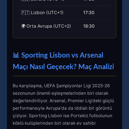
🇵🇹 Lizbon (UTC+1)
17:30
🌍 Orta Avrupa (UTC+2)
18:30
📊 Sporting Lisbon vs Arsenal
Maçı Nasıl Geçecek? Maç Analizi
Bu karşılaşma, UEFA Şampiyonlar Ligi 2025-26
sezonunun önemli eşleşmelerinden biri olarak
değerlendiriliyor. Arsenal, Premier Lig'deki güçlü
performansıyla Avrupa'da da iddialı bir görüntü
çiziyor. Sporting Lisbon ise Portekiz futbolunun
köklü kulüplerinden biri olarak ev sahibi