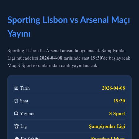
Sporting Lisbon vs Arsenal Maçı
Yayını
Sporting Lisbon ile Arsenal arasında oynanacak Şampiyonlar
2026-04-08
19:30
Ligi mücadelesi
tarihinde saat
'de başlayacak.
Maç S Sport ekranlarından canlı yayınlanacak.
2026-04-08
📅 Tarih
19:30
⏰ Saat
S Sport
📺 Yayıncı
Şampiyonlar Ligi
🏆 Lig
Sporting Lisbon
🏠 Ev Sahibi