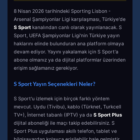
8 Nisan 2026 tarihindeki Sporting Lisbon -
Arsenal Şampiyonlar Ligi karşılaşması, Türkiye'de
S Sport
kanalından canlı olarak yayınlanacak. S
Sport, UEFA Şampiyonlar Ligi'nin Türkiye yayın
haklarını elinde bulunduran ana platform olmaya
devam ediyor. Yayını yakalamak için S Sport'a
abone olmanız ya da dijital platformlar üzerinden
erişim sağlamanız gerekiyor.
S Sport Yayın Seçenekleri Neler?
S Sport'u izlemek için birçok farklı yöntem
mevcut. Uydu (Tivibu), kablo (Türknet, Turkcell
TV+), İnternet tabanlı (IPTV) ya da
S Sport Plus
dijital aboneliği ile maçı takip edebilirsiniz. S
Sport Plus uygulaması akıllı telefon, tablet ve
bilgisayardan kolayca erişilebilir hale gelmiştir.