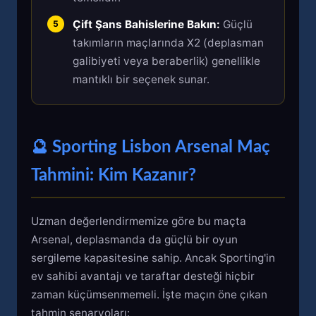
Çift Şans Bahislerine Bakın:
Güçlü
5
takımların maçlarında X2 (deplasman
galibiyeti veya beraberlik) genellikle
mantıklı bir seçenek sunar.
🔮 Sporting Lisbon Arsenal Maç
Tahmini: Kim Kazanır?
Uzman değerlendirmemize göre bu maçta
Arsenal, deplasmanda da güçlü bir oyun
sergileme kapasitesine sahip. Ancak Sporting'in
ev sahibi avantajı ve taraftar desteği hiçbir
zaman küçümsenmemeli. İşte maçın öne çıkan
tahmin senaryoları: