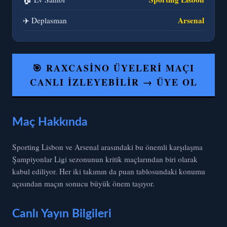
Arsenal
✈️ Deplasman
🎯 RAXCASINO ÜYELERI MAÇI
CANLI İZLEYEBILIR → ÜYE OL
Maç Hakkında
Sporting Lisbon ve Arsenal arasındaki bu önemli karşılaşma
Şampiyonlar Ligi sezonunun kritik maçlarından biri olarak
kabul ediliyor. Her iki takımın da puan tablosundaki konumu
açısından maçın sonucu büyük önem taşıyor.
Canlı Yayın Bilgileri