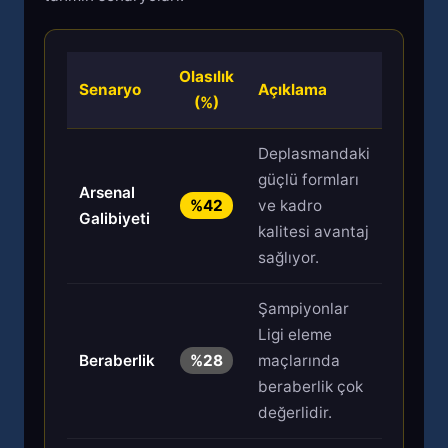
Olasılık
Senaryo
Açıklama
(%)
Deplasmandaki
güçlü formları
Arsenal
%42
ve kadro
Galibiyeti
kalitesi avantaj
sağlıyor.
Şampiyonlar
Ligi eleme
Beraberlik
%28
maçlarında
beraberlik çok
değerlidir.