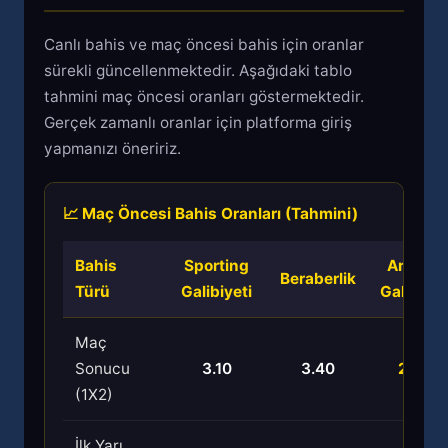
Canlı bahis ve maç öncesi bahis için oranlar
sürekli güncellenmektedir. Aşağıdaki tablo
tahmini maç öncesi oranları göstermektedir.
Gerçek zamanlı oranlar için platforma giriş
yapmanızı öneririz.
📈 Maç Öncesi Bahis Oranları (Tahmini)
Bahis
Sporting
Arsenal
Beraberlik
Türü
Galibiyeti
Galibiyet
Maç
Sonucu
3.10
3.40
2.20
(1X2)
İlk Yarı