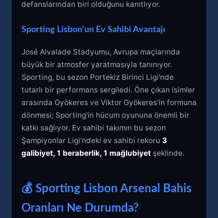
defanslarından biri olduğunu kanıtlıyor.
Sporting Lisbon'un Ev Sahibi Avantajı
José Alvalade Stadyumu, Avrupa maçlarında
büyük bir atmosfer yaratmasıyla tanınıyor.
Sporting, bu sezon Portekiz Birinci Ligi'nde
tutarlı bir performans sergiledi. Öne çıkan isimler
arasında Gyökeres ve Viktor Gyökeres'in formuna
dönmesi; Sporting'in hücum oyununa önemli bir
katkı sağlıyor. Ev sahibi takımın bu sezon
Şampiyonlar Ligi'ndeki ev sahibi rekoru
3
galibiyet, 1 beraberlik, 1 mağlubiyet
şeklinde.
💰 Sporting Lisbon Arsenal Bahis
Oranları Ne Durumda?