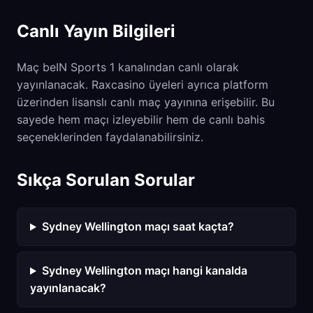
Canlı Yayın Bilgileri
Maç beIN Sports 1 kanalından canlı olarak
yayınlanacak. Raxcasino üyeleri ayrıca platform
üzerinden lisanslı canlı maç yayınına erişebilir. Bu
sayede hem maçı izleyebilir hem de canlı bahis
seçeneklerinden faydalanabilirsiniz.
Sıkça Sorulan Sorular
Sydney Wellington maçı saat kaçta?
Sydney Wellington maçı hangi kanalda
yayınlanacak?